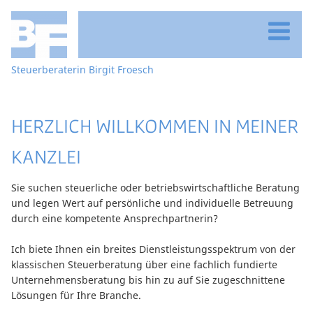
Navigation
Startseite
Steuerberaterin Birgit Froesch
überspringen
Über meine Kanzlei
Leistungen
HERZLICH WILLKOMMEN IN MEINER
Kontakt
Betrieblicher Bereich
KANZLEI
Privater Bereich
Adresse & Anfahrt
Sie suchen steuerliche oder betriebswirtschaftliche Beratung
und legen Wert auf persönliche und individuelle Betreuung
Vereine
E-Mail
durch eine kompetente Ansprechpartnerin?
Bürozeiten
Ich biete Ihnen ein breites Dienstleistungsspektrum von der
klassischen Steuerberatung über eine fachlich fundierte
Unternehmensberatung bis hin zu auf Sie zugeschnittene
Lösungen für Ihre Branche.